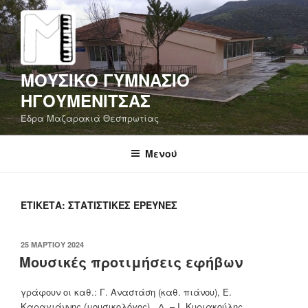
Μετάβαση
στο
περιεχόμενο
ΜΟΥΣΙΚΟ ΓΥΜΝΑΣΙΟ
ΗΓΟΥΜΕΝΙΤΣΑΣ
Έδρα Μαζαρακιά Θεσπρωτίας
Μενού
ΕΤΙΚΈΤΑ:
ΣΤΑΤΙΣΤΙΚΈΣ ΈΡΕΥΝΕΣ
ΔΗΜΟΣΙΕΎΤΗΚΕ
25 ΜΑΡΤΊΟΥ 2024
ΣΤΙΣ
Μουσικές προτιμήσεις εφήβων
γράφουν οι καθ.: Γ. Αναστάση (καθ. πιάνου), Ε.
Καραγιάννης (μουσικολόγος) , Δ. – Ι. Κυριακούλης