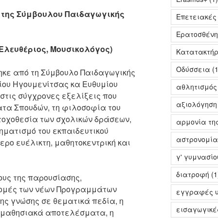
της Σύμβουλου Παιδαγωγικής
Επετειακές
Ερατοσθένη
 Ελευθέριος, Μουσικολόγος)
Κατατακτήρι
Οδύσσεια
(1
ηκε από τη Σύμβουλο Παιδαγωγικής
ίου Ηγουμενίτσας κα Ευθυμίου
αθλητισμός
στις σύγχρονες εξελίξεις που
αξιολόγηση
τα Σπουδών, τη φιλοσοφία του
τοχοθεσία των σχολικών δράσεων,
αρμονία της
ηματισμό του εκπαιδευτικού
αστρονομία
ερο ευέλικτη, μαθητοκεντρική και
γ' γυμνασίο
διατροφή
(1
ους της παρουσίασης,
τομές των νέων Προγραμμάτων
εγγραφές υ
ης γνώσης σε θεματικά πεδία, η
εισαγωγικέ
μαθησιακά αποτελέσματα, η