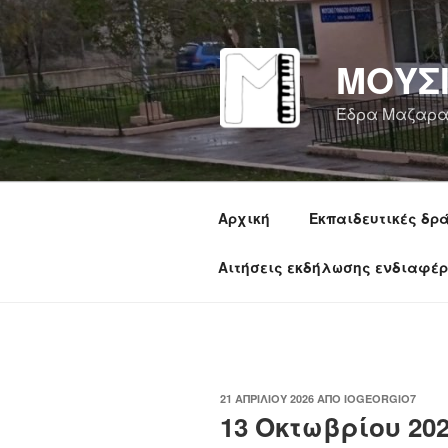
Μετάβαση
στο
περιεχόμενο
ΜΟΥΣ
Έδρα Μαζαρα
Αρχική
Εκπαιδευτικές δρ
Αιτήσεις εκδήλωσης ενδιαφέ
ΔΗΜΟΣΙΕΎΤΗΚΕ
21 ΑΠΡΙΛΊΟΥ 2026
ΑΠΌ
IOGEORGIO7
ΣΤΙΣ
13 Οκτωβρίου 20