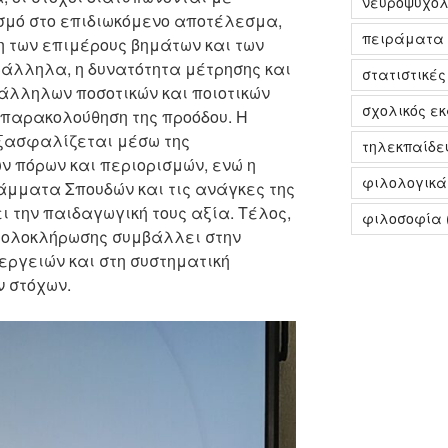
νευροψυχολ
μό στο επιδιωκόμενο αποτέλεσμα,
πειράματα
η των επιμέρους βημάτων και των
λληλα, η δυνατότητα μέτρησης και
στατιστικές
άλληλων ποσοτικών και ποιοτικών
σχολικός ε
ν παρακολούθηση της προόδου. Η
εξασφαλίζεται μέσω της
τηλεκπαίδε
ν πόρων και περιορισμών, ενώ η
φιλολογικ
άμματα Σπουδών και τις ανάγκες της
ι την παιδαγωγική τους αξία. Τέλος,
φιλοσοφία
ς ολοκλήρωσης συμβάλλει στην
εργειών και στη συστηματική
ν στόχων.