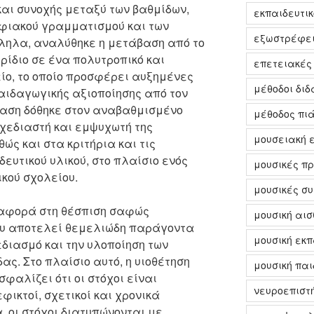
αι συνοχής μεταξύ των βαθμίδων,
εκπαιδευτικ
ηφιακού γραμματισμού και των
εξωστρέφε
ηλα, αναλύθηκε η μετάβαση από το
ρίδιο σε ένα πολυτροπικό και
επετειακές
ίο, το οποίο προσφέρει αυξημένες
μέθοδοι δι
αιδαγωγικής αξιοποίησης από τον
φαση δόθηκε στον αναβαθμισμένο
μέθοδος πι
σχεδιαστή και εμψυχωτή της
μουσειακή 
ώς και στα κριτήρια και τις
ευτικού υλικού, στο πλαίσιο ενός
μουσικές πρ
κού σχολείου.
μουσικές σ
ναφορά στη θέσπιση σαφώς
μουσική αισ
ου αποτελεί θεμελιώδη παράγοντα
μουσική εκ
διασμό και την υλοποίηση των
ας. Στο πλαίσιο αυτό, η υιοθέτηση
μουσική πα
φαλίζει ότι οι στόχοι είναι
νευροεπιστ
φικτοί, σχετικοί και χρονικά
, οι στόχοι διατυπώνονται με